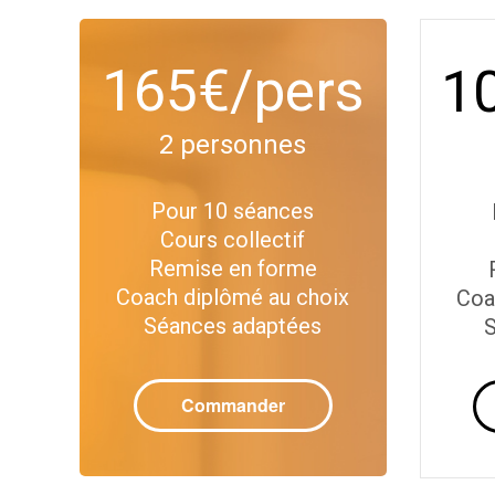
165€/pers
1
2 personnes
Pour 10 séances
Cours collectif
Remise en forme
Coach diplômé au choix
Coa
Séances adaptées
S
Commander