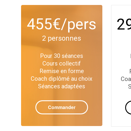
455€/pers
2
2 personnes
Pour 30 séances
Cours collectif
Remise en forme
Coach diplômé au choix
Coa
Séances adaptées
S
Commander