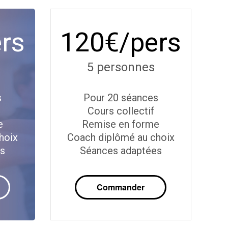
rs
120€/pers
5 personnes
s
Pour 20 séances
Cours collectif
e
Remise en forme
hoix
Coach diplômé au choix
es
Séances adaptées
Commander