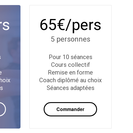
rs
65€/pers
5 personnes
s
Pour 10 séances
Cours collectif
e
Remise en forme
hoix
Coach diplômé au choix
es
Séances adaptées
Commander