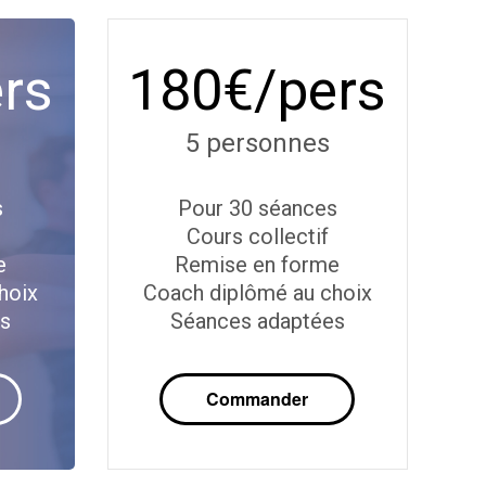
rs
180€/pers
5 personnes
s
Pour 30 séances
Cours collectif
e
Remise en forme
hoix
Coach diplômé au choix
es
Séances adaptées
Commander