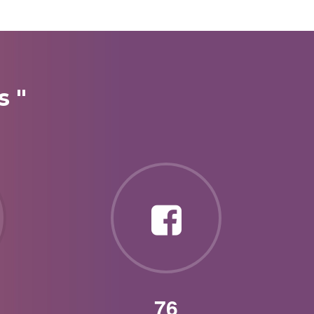
s "
85