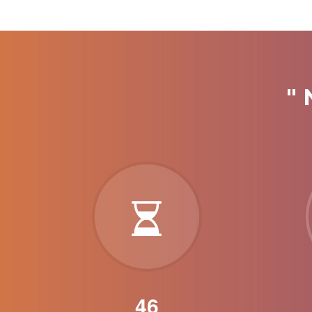
" 
52