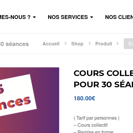
MES-NOUS ?
NOS SERVICES
NOS CLIE
30 séances
Accueil
Shop
Produit
Co
COURS COLLE
POUR 30 SÉA
180.00
€
( Tarif par personnes )
– Cours collectif
– Remise en forme