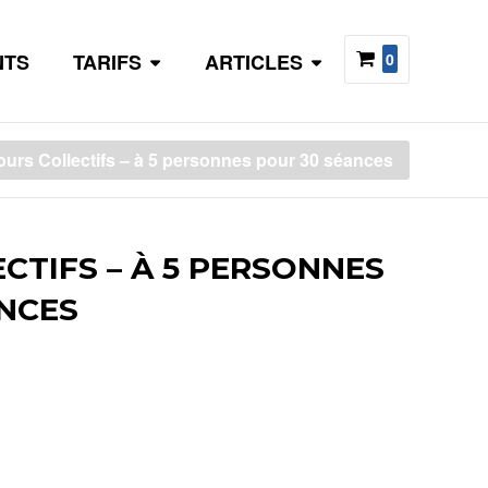
NTS
TARIFS
ARTICLES
0
urs Collectifs – à 5 personnes pour 30 séances
CTIFS – À 5 PERSONNES
NCES