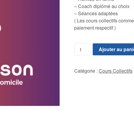
– Coach diplômé au choix
– Séances adaptées
( Les cours collectifs comm
paiement respectif )
quantité
Ajouter au pani
de
Cours
Collectifs
Catégorie :
Cours Collectifs
-
à
5
personnes
pour
30
séances