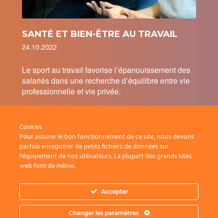
SANTÉ ET BIEN-ÊTRE AU TRAVAIL
24.10.2022
Le sport au travail favorise l’épanouissement des
salariés dans une recherche d’équilibre entre vie
professionnelle et vie privée.
Cookies
Pour assurer le bon fonctionnement de ce site, nous devons
parfois enregistrer de petits fichiers de données sur
l'équipement de nos utilisateurs. La plupart des grands sites
web font de même.
© Copyright Coaching Services 2019. Tous droits
réservés. Création
Agence MyCom
-Conditions
Accepter
générales de ventes
Changer les paramètres