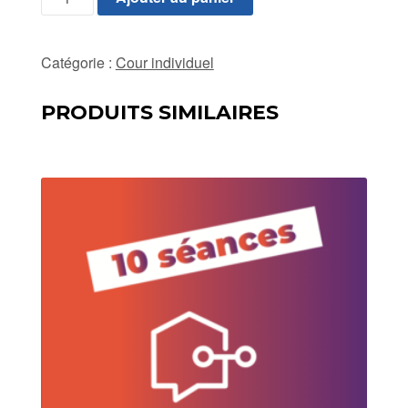
de
Cour
individuel
Catégorie :
Cour individuel
-
30
PRODUITS SIMILAIRES
séances