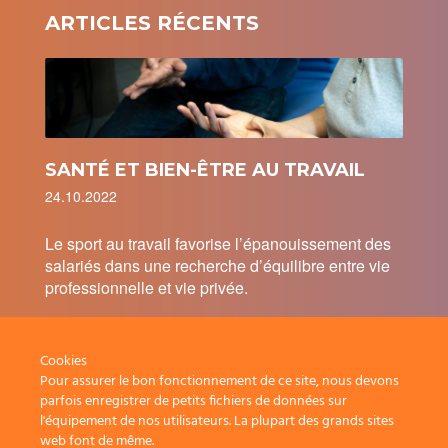
ARTICLES RÉCENTS
SANTÉ ET BIEN-ÊTRE AU TRAVAIL
24.10.2022
Le sport au travail favorise l’épanouissement des
salariés dans une recherche d’équilibre entre vie
professionnelle et vie privée.
Cookies
Pour assurer le bon fonctionnement de ce site, nous devons
parfois enregistrer de petits fichiers de données sur
l'équipement de nos utilisateurs. La plupart des grands sites
web font de même.