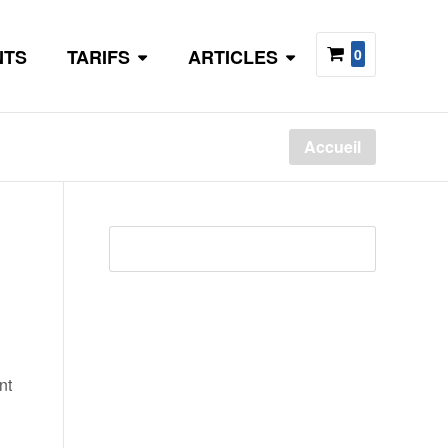
NTS
TARIFS
ARTICLES
0
Accueil
Rech
nt