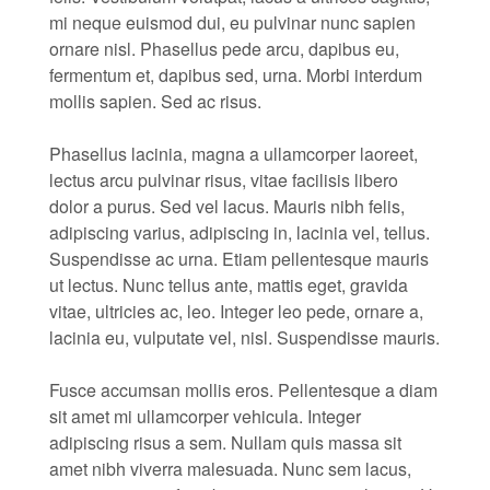
mi neque euismod dui, eu pulvinar nunc sapien
ornare nisl. Phasellus pede arcu, dapibus eu,
fermentum et, dapibus sed, urna. Morbi interdum
mollis sapien. Sed ac risus.
Phasellus lacinia, magna a ullamcorper laoreet,
lectus arcu pulvinar risus, vitae facilisis libero
dolor a purus. Sed vel lacus. Mauris nibh felis,
adipiscing varius, adipiscing in, lacinia vel, tellus.
Suspendisse ac urna. Etiam pellentesque mauris
ut lectus. Nunc tellus ante, mattis eget, gravida
vitae, ultricies ac, leo. Integer leo pede, ornare a,
lacinia eu, vulputate vel, nisl. Suspendisse mauris.
Fusce accumsan mollis eros. Pellentesque a diam
sit amet mi ullamcorper vehicula. Integer
adipiscing risus a sem. Nullam quis massa sit
amet nibh viverra malesuada. Nunc sem lacus,