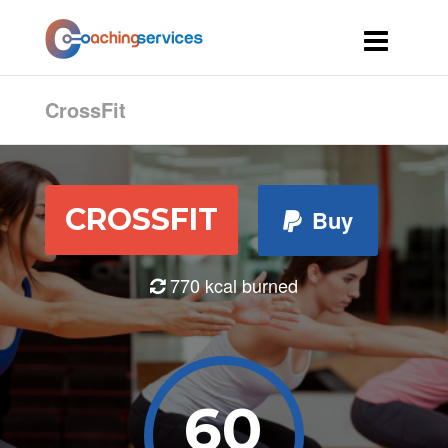
CrossFit
CROSSFIT
Buy
770 kcal burned
60