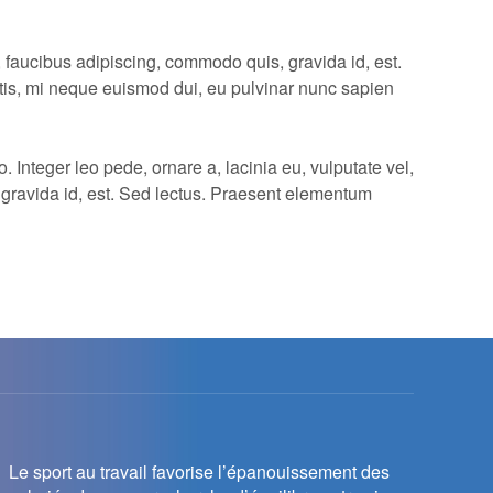
, faucibus adipiscing, commodo quis, gravida id, est.
ittis, mi neque euismod dui, eu pulvinar nunc sapien
. Integer leo pede, ornare a, lacinia eu, vulputate vel,
 gravida id, est. Sed lectus. Praesent elementum
Le sport au travail favorise l’épanouissement des